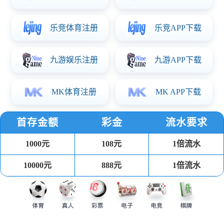
随着中超转会窗口的开启，上海海港在引援市场上展
现出强劲的野心。据多方消息透露，这家上赛季的联
赛冠军正接近签下克罗地亚中场球员马耶尔，转会费
预计高达2000万欧元。这笔交易若成行，不仅将成为
中超冬季转会窗的标王，也预示着海港在新赛季试图
通过重磅补强来巩固统治地位。