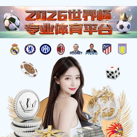
注册入口
开云体育
APP与网页版入口｜
畅享全球体育赛事与数据服务
欢迎访问
开云体育
，提供全面覆盖足球、篮
球、电竞等项目的赛事资讯与数据内容， 支持
APP下载
与
网页使用
，每日同步更新千场比
赛，聚焦热门体育内容， 助您轻松获取赛事动
态，掌握比赛节奏。
手机App
网页版