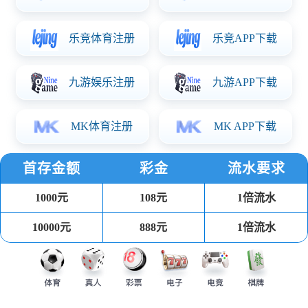
法律法规要求或监管部门依法调取
五、信息保护措施
平台采用多重防护机制确保开云体育服务中您的数据安全，包括
但不限于：
HTTPS 加密传输
权限分级与访问控制
系统审计与异常行为识别
六、用户权利
您拥有以下数据权利：
访问、更正、删除个人信息
申请注销账户或停止使用服务
关闭授权功能如位置服务或通知