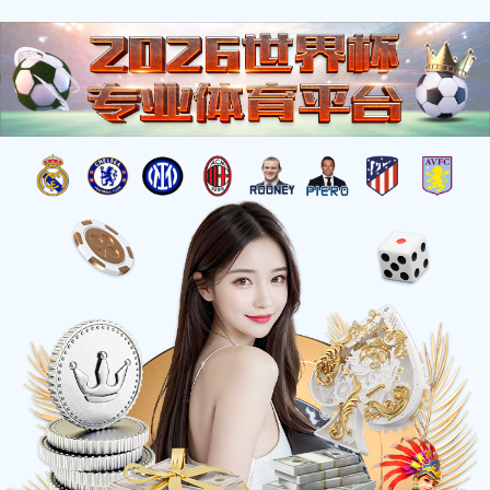
注册入口
隐私政策
一、引言
开云体育平台为用户提供便捷、实时的体育赛事内容，在保障服
务体验的同时，我们高度重视个人隐私保护。
二、信息收集范围
我们可能收集以下信息：
注册信息：如手机号、昵称、头像等基础资料